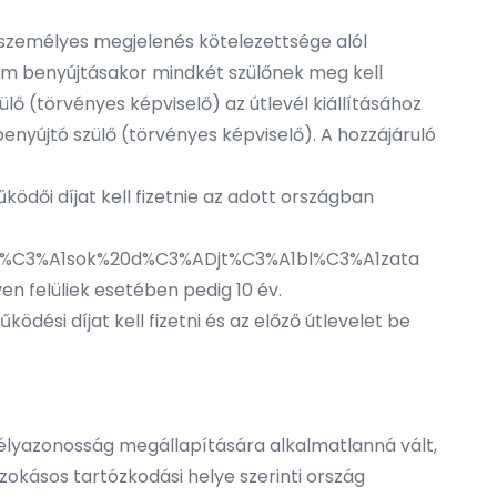
 a személyes megjelenés kötelezettsége alól
lem benyújtásakor mindkét szülőnek meg kell
lő (törvényes képviselő) az útlevél kiállításához
enyújtó szülő (törvényes képviselő). A hozzájáruló
ödői díjat kell fizetnie az adott országban
tat%C3%A1sok%20d%C3%ADjt%C3%A1bl%C3%A1zata
ven felüliek esetében pedig 10 év.
ési díjat kell fizetni és az előző útlevelet be
mélyazonosság megállapítására alkalmatlanná vált,
szokásos tartózkodási helye szerinti ország