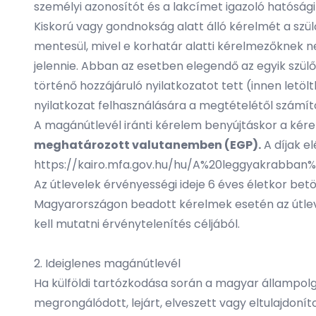
személyi azonosítót és a lakcímet igazoló hatósági
Kiskorú vagy gondnokság alatt álló kérelmét a szülő
mentesül, mivel e korhatár alatti kérelmezőknek n
jelennie. Abban az esetben elegendő az egyik szülő 
történő hozzájáruló nyilatkozatot tett (
innen letöl
nyilatkozat felhasználására a megtételétől számít
A magánútlevél iránti kérelem benyújtáskor a kérel
meghatározott valutanemben (EGP).
A díjak el
https://kairo.mfa.gov.hu/hu/A%20leggyakrabba
Az útlevelek érvényességi ideje 6 éves életkor betöl
Magyarországon beadott kérelmek esetén az útlevele
kell mutatni érvénytelenítés céljából.
2. Ideiglenes magánútlevél
Ha külföldi tartózkodása során a magyar állampolg
megrongálódott, lejárt, elveszett vagy eltulajdonít