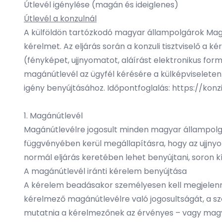
Útlevél igénylése (magán és ideiglenes)
Útlevél a konzulnál
A külföldön tartózkodó magyar állampolgárok Magya
kérelmet. Az eljárás során a konzuli tisztviselő 
(fényképet, ujjnyomatot, aláírást elektronikus for
magánútlevél az ügyfél kérésére a külképviseleten 
igény benyújtásához. Időpontfoglalás: https://kon
1. Magánútlevél
Magánútlevélre jogosult minden magyar állampolgá
függvényében kerül megállapításra, hogy az ujjny
normál eljárás keretében lehet benyújtani, soron k
A magánútlevél iránti kérelem benyújtása
A kérelem beadásakor személyesen kell megjelenni a
kérelmező magánútlevélre való jogosultságát, a sze
mutatnia a kérelmezőnek az érvényes – vagy magyar 