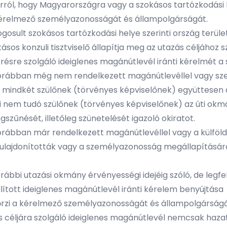
ról, hogy Magyarországra vagy a szokásos tartózkodási hel
ú kérelmező személyazonosságát és állampolgárságát.
osult szokásos tartózkodási helye szerinti ország terüle
tásos konzuli tisztviselő állapítja meg az utazás céljához
ésre szolgáló ideiglenes magánútlevél iránti kérelmét a s
korábban még nem rendelkezett magánútlevéllel vagy sze
mindkét szülőnek (törvényes képviselőnek) együttesen alá 
 nem tudó szülőnek (törvényes képviselőnek) az úti okmán
gszűnését, illetőleg szünetelését igazoló okiratot.
korábban már rendelkezett magánútlevéllel vagy a külföl
ltulajdonították vagy a személyazonosság megállapításár
ábbi utazási okmány érvényességi idejéig szóló, de legfel
lított ideiglenes magánútlevél iránti kérelem benyújtása
enőrzi a kérelmező személyazonosságát és állampolgárságá
 céljára szolgáló ideiglenes magánútlevél nemcsak hazat