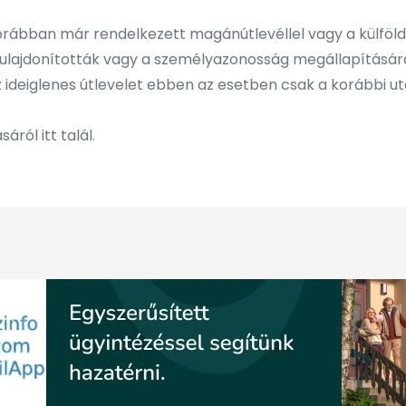
korábban már rendelkezett magánútlevéllel vagy a külföl
ltulajdonították vagy a személyazonosság megállapításár
z ideiglenes útlevelet ebben az esetben csak a korábbi ut
ásáról
itt
talál.