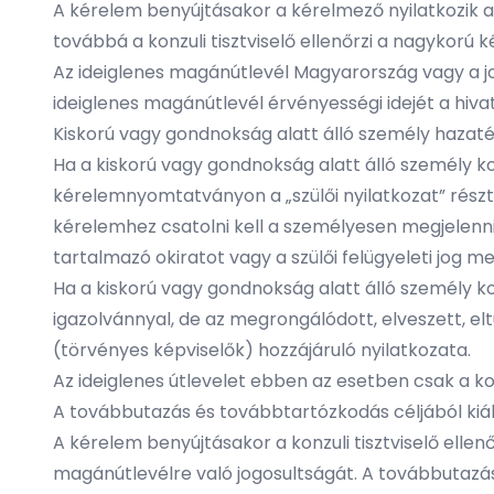
A kérelem benyújtásakor a kérelmező nyilatkozik ar
továbbá a konzuli tisztviselő ellenőrzi a nagykor
Az ideiglenes magánútlevél Magyarország vagy a jog
ideiglenes magánútlevél érvényességi idejét a hiva
Kiskorú vagy gondnokság alatt álló személy hazatér
Ha a kiskorú vagy gondnokság alatt álló személy 
kérelemnyomtatványon a „szülői nyilatkozat” részt 
kérelemhez csatolni kell a személyesen megjelenni
tartalmazó okiratot vagy a szülői felügyeleti jog me
Ha a kiskorú vagy gondnokság alatt álló személy 
igazolvánnyal, de az megrongálódott, elveszett, e
(törvényes képviselők) hozzájáruló nyilatkozata.
Az ideiglenes útlevelet ebben az esetben csak a kor
A továbbutazás és továbbtartózkodás céljából kiál
A kérelem benyújtásakor a konzuli tisztviselő ell
magánútlevélre való jogosultságát. A továbbutazás