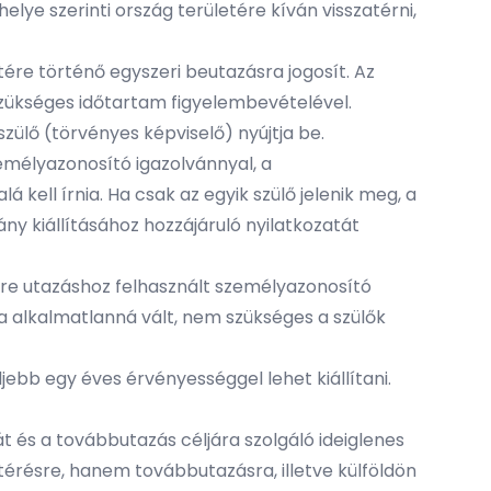
ye szerinti ország területére kíván visszatérni,
tére történő egyszeri beutazásra jogosít. Az
 szükséges időtartam figyelembevételével.
zülő (törvényes képviselő) nyújtja be.
mélyazonosító igazolvánnyal, a
kell írnia. Ha csak az egyik szülő jelenik meg, a
y kiállításához hozzájáruló nyilatkozatát
dre utazáshoz felhasznált személyazonosító
a alkalmatlanná vált, nem szükséges a szülők
jebb egy éves érvényességgel lehet kiállítani.
t és a továbbutazás céljára szolgáló ideiglenes
érésre, hanem továbbutazásra, illetve külföldön