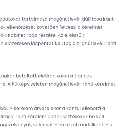
datokat tartalmazó magánútlevél kiállítása iránti
nak ellenőrzését követően felveszi a kérelmet
öki Kabinetiroda részére. Az elkészült
lőzetesen időpontot kell foglalni az útlevél iránti
sakor betöltött életkor, valamint annak
e. A külképviseleten magánútlevél iránti kérelmet
ól. A kérelem átvételekor a konzul ellenőrzi a
ítása iránti kérelem előterjesztésekor be kell
 igazolványát, valamint – ha azzal rendelkezik – a