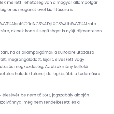
ételek mellett, lehetőség van a magyar állampolgár
iglenes magánútlevél kiállítására is.
tat%C3%A1sok%20d%C3%ADjt%C3%A1bl%C3%A1zata.
zére, akinek konzuli segítséget is nyújt díjmentesen
tani, ha az állampolgárnak a külföldre utazásra
t, megrongálódott, lejárt, elveszett vagy
 utazás megkezdéséig. Az úti okmány külföldi
 köteles haladéktalanul, de legkésőbb a tudomásra
 6. életévét be nem töltött, jogszabály alapján
gazolvánnyal még nem rendelkezett, és a