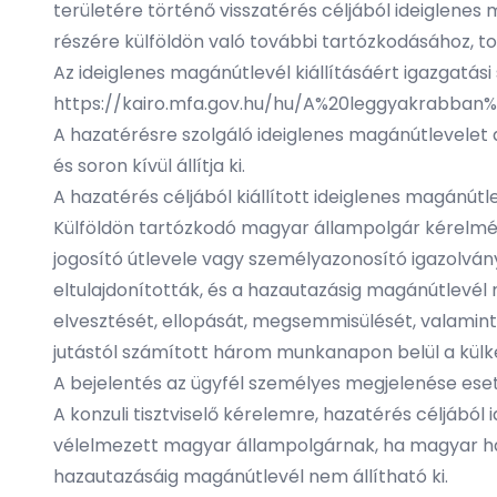
területére történő visszatérés céljából ideiglenes 
részére külföldön való további tartózkodásához, to
Az ideiglenes magánútlevél kiállításáért igazgatási szo
https://kairo.mfa.gov.hu/hu/A%20leggyakrabba
A hazatérésre szolgáló ideiglenes magánútlevelet a 
és soron kívül állítja ki.
A hazatérés céljából kiállított ideiglenes magánútl
Külföldön tartózkodó magyar állampolgár kérelmére 
jogosító útlevele vagy személyazonosító igazolván
eltulajdonították, és a hazautazásig magánútlevél
elvesztését, ellopását, megsemmisülését, valamin
jutástól számított három munkanapon belül a külké
A bejelentés az ügyfél személyes megjelenése eset
A konzuli tisztviselő kérelemre, hazatérés céljából 
vélelmezett magyar állampolgárnak, ha magyar ható
hazautazásáig magánútlevél nem állítható ki.