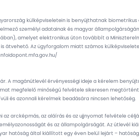
rország külképviseletein is benyújthatnak biometrikus a
a kérelmező személyi adatainak és magyar állampolgárságá
mában), amelyet elektronikus úton továbbít a Minisztereln
is átvehető. Az ügyforgalom miatt számos külképviseleten e
zinfoidopont.mfa.gov.hu/
r. A magánútlevél érvényességi ideje a kérelem benyújtá
omat megfelelő minőségű felvétele sikeresen megtörtént-
ívüli és azonnali kérelmek beadására nincsen lehetőség.
z arcképmás, az aláírás és az ujjnyomat felvétele céljáb
mélyazonosságát és az állampolgárságát. Az útlevél kiáll
hatóság által kiállított egy éven belül lejárt – hatósági