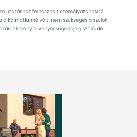
dre utazáshoz felhasznált személyazonosító
a alkalmatlanná vált, nem szükséges a szülők
azási okmány érvényességi idejéig szóló, de