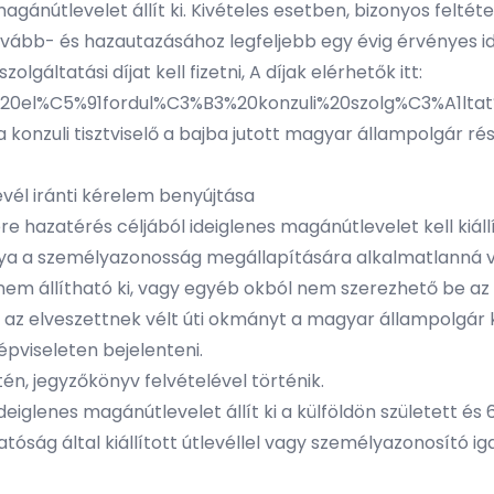
magánútlevelet állít ki. Kivételes esetben, bizonyos felt
vább- és hazautazásához legfeljebb egy évig érvényes ide
lgáltatási díjat kell fizetni, A díjak elérhetők itt:
n%20el%C5%91fordul%C3%B3%20konzuli%20szolg%C3%A1l
konzuli tisztviselő a bajba jutott magyar állampolgár rés
evél iránti kérelem benyújtása
hazatérés céljából ideiglenes magánútlevelet kell kiállí
ya a személyazonosság megállapítására alkalmatlanná vál
 nem állítható ki, vagy egyéb okból nem szerezhető be az
t az elveszettnek vélt úti okmányt a magyar állampolgár
pviseleten bejelenteni.
én, jegyzőkönyv felvételével történik.
ideiglenes magánútlevelet állít ki a külföldön született és
ság által kiállított útlevéllel vagy személyazonosító i