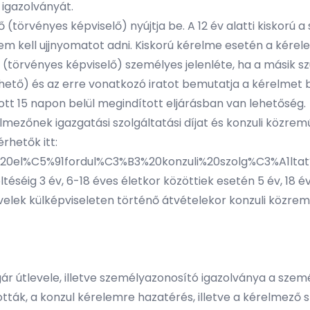
 igazolványát.
 (törvényes képviselő) nyújtja be. A 12 év alatti kiskorú
em kell ujjnyomatot adni. Kiskorú kérelme esetén a kére
(törvényes képviselő) személyes jelenléte, ha a másik szü
thető
) és az erre vonatkozó iratot bemutatja a kérelmet b
ott 15 napon belül megindított eljárásban van lehetőség.
mezőnek igazgatási szolgáltatási díjat és konzuli közreműk
érhetők itt:
n%20el%C5%91fordul%C3%B3%20konzuli%20szolg%C3%A1l
téséig 3 év, 6-18 éves életkor közöttiek esetén 5 év, 18 é
k külképviseleten történő átvételekor konzuli közreműköd
ár útlevele, illetve személyazonosító igazolványa a sze
ották, a konzul kérelemre hazatérés, illetve a kérelmező 