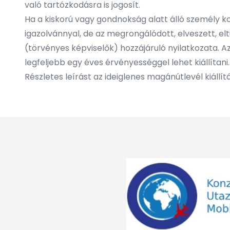
való tartózkodásra is jogosít.
Ha a kiskorú vagy gondnokság alatt álló személy 
igazolvánnyal, de az megrongálódott, elveszett, e
(törvényes képviselők) hozzájáruló nyilatkozata. A
legfeljebb egy éves érvényességgel lehet kiállítani.
Részletes leírást az ideiglenes magánútlevél kiállít