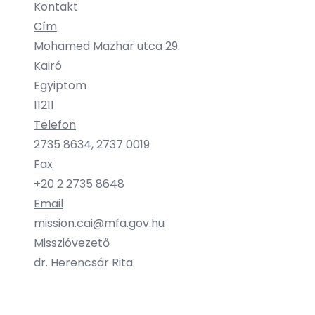
Kontakt
Cím
Mohamed Mazhar utca 29.
Kairó
Egyiptom
11211
Telefon
2735 8634, 2737 0019
Fax
+20 2 2735 8648
Email
mission.cai@mfa.gov.hu
Misszióvezető
dr. Herencsár Rita