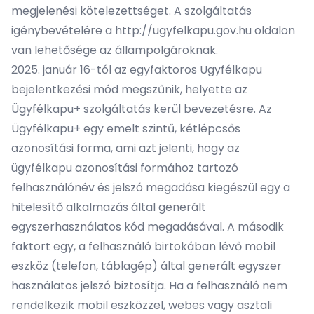
megjelenési kötelezettséget. A szolgáltatás
igénybevételére a http://ugyfelkapu.gov.hu oldalon
van lehetősége az állampolgároknak.
2025. január 16-tól az egyfaktoros Ügyfélkapu
bejelentkezési mód megszűnik, helyette az
Ügyfélkapu+ szolgáltatás kerül bevezetésre. Az
Ügyfélkapu+ egy emelt szintű, kétlépcsős
azonosítási forma, ami azt jelenti, hogy az
ügyfélkapu azonosítási formához tartozó
felhasználónév és jelszó megadása kiegészül egy a
hitelesítő alkalmazás által generált
egyszerhasználatos kód megadásával. A második
faktort egy, a felhasználó birtokában lévő mobil
eszköz (telefon, táblagép) által generált egyszer
használatos jelszó biztosítja. Ha a felhasználó nem
rendelkezik mobil eszközzel, webes vagy asztali