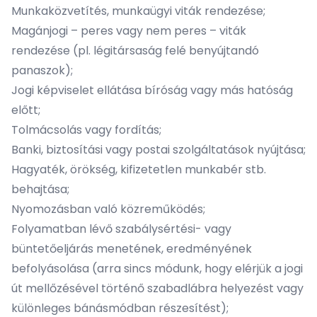
Munkaközvetítés, munkaügyi viták rendezése;
Magánjogi – peres vagy nem peres – viták
rendezése (pl. légitársaság felé benyújtandó
panaszok);
Jogi képviselet ellátása bíróság vagy más hatóság
előtt;
Tolmácsolás vagy fordítás;
Banki, biztosítási vagy postai szolgáltatások nyújtása;
Hagyaték, örökség, kifizetetlen munkabér stb.
behajtása;
Nyomozásban való közreműködés;
Folyamatban lévő szabálysértési- vagy
büntetőeljárás menetének, eredményének
befolyásolása (arra sincs módunk, hogy elérjük a jogi
út mellőzésével történő szabadlábra helyezést vagy
különleges bánásmódban részesítést);