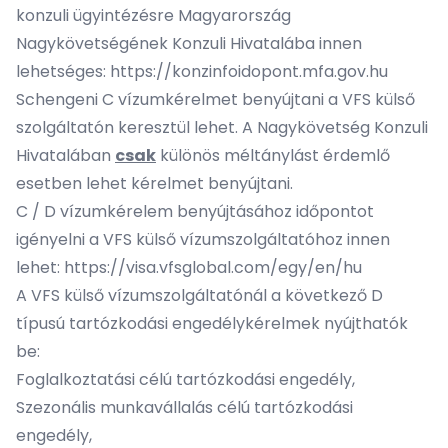
konzuli ügyintézésre Magyarország
Nagykövetségének Konzuli Hivatalába innen
lehetséges:
https://konzinfoidopont.mfa.gov.hu
Schengeni C vízumkérelmet benyújtani a VFS külső
szolgáltatón keresztül lehet. A Nagykövetség Konzuli
Hivatalában
csak
különös méltánylást érdemlő
esetben lehet kérelmet benyújtani.
C / D vízumkérelem benyújtásához időpontot
igényelni a VFS külső vízumszolgáltatóhoz innen
lehet:
https://visa.vfsglobal.com/egy/en/hu
A VFS külső vízumszolgáltatónál a következő D
típusú tartózkodási engedélykérelmek nyújthatók
be:
Foglalkoztatási célú tartózkodási engedély,
Szezonális munkavállalás célú tartózkodási
engedély,