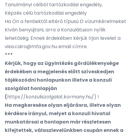
Tanulmányi célból tartózkodási engedély,
Képzés célú tartózkodási engedély
Ha Ön a fentiektől eltérő típusú D vízumkérelmeket
kíván benyújtani, arra a Konzulátuson nyílik
lehetőség. Ennek érdekében kérjük írjon levelet a
visa.cairo@mfa.gov.hu
email címre.
***
Kérjük, hogy az ügyintézés gördülékenysége
érdekében a megjelenés előtt szíveskedjen
tájékozódni honlapunkon illetve a konzuli
szolgálat honlapján
(
https://konzuliszolgalat.kormany.hu/
) !
Ha megkeresése olyan eljárásra, illetve olyan
kérdésre irányul, melyet a konzuli hivatal
munkatársai a honlapon már részletesen
kifejtettek, válaszlevelünkben csupán ennek a