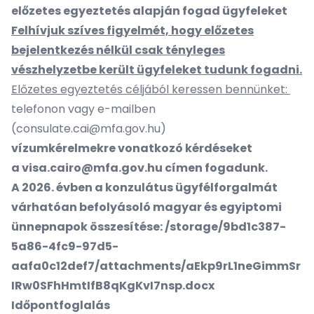
előzetes egyeztetés alapján fogad ügyfeleket​
​Felhívjuk szíves figyelmét, hogy előzetes
bejelentkezés nélkül csak tényleges
vészhelyzetbe került ügyfeleket tudunk fogadni.
Előzetes egyeztetés céljából keressen bennünket:
telefonon vagy e-mailben
(
consulate.cai@mfa.gov.hu
)
vízumkérelmekre vonatkozó kérdéseket
a
visa.cairo@mfa.gov.hu
címen fogadunk.
​A 2026. évben a konzulátus ügyfélforgalmát
várhatóan befolyásoló magyar és egyiptomi
ünnepnapok összesítése:
/storage/9bd1c387-
5a86-4fc9-97d5-
aafa0c12def7/attachments/aEkp9rL1neGimmSr
IRw0SFhHmtIfB8qKgKvI7nsp.docx
Időpontfoglalás