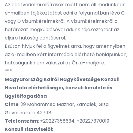
Az adatvédelmi előírások miatt nem áll módunkban
e-mailben tájékoztatást adni a folyamatban lévő C
vagy D vízumkérelmekről. A vízumkérelmekről a
határozat megküldésével adunk tájékoztatást az
eljáró hatóság döntéséről.
Ezúton hívjuk fel a figyelmet arra, hogy amennyiben
az e-mailben kért információ elérhető honlapunkon,
hatóságunk nem válaszol az Ön e-mailjére.
***
Magyarország Kairói Nagykövetsége Konzuli
Hivatala elérhetőségei, konzuli kerülete és
ügyfélfogadása
Címe
: 29 Mohammed Mazhar, Zamalek, Giza
Governorate 4271181
Telefonszám
: +20227358634, +20227370019
Konzuli tisztviselői: