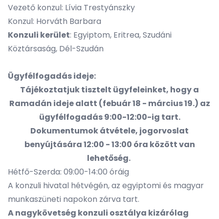
Vezető konzul: Lívia Trestyánszky
Konzul: Horváth Barbara
Konzuli kerület
: Egyiptom, Eritrea, Szudáni
Köztársaság, Dél-Szudán
Ügyfélfogadás idej
e:
Tájékoztatjuk tisztelt ügyfeleinket, hogy a
Ramadán ideje alatt (febuár 18 - március 19.) az
ügyfélfogadás 9:00-12:00-ig tart.
Dokumentumok átvétele, jogorvoslat
benyújtására 12:00 - 13:00 óra között van
lehetőség.
Hétfő-Szerda: 09:00-14:00 óráig
A konzuli hivatal hétvégén, az egyiptomi és magyar
munkaszüneti napokon zárva tart.
A nagykövetség konzuli osztálya kizárólag