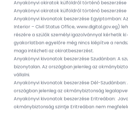
Anyakönyvi okiratok külföldről történő beszerzése
Anyakönyvi okiratok külföldről történő beszerzése
Anyakönyvi kivonatok beszerzése Egyiptomban: Az ok
Interior – Civil Status Office, www.digital.gov.eg
részére a szülők személyi igazolvánnyal kérhetik k
gyakorlatban egyelőre még nincs kiépítve a rends
maga intézheti az okiratbeszerzést.
Anyakönyvi kivonatok beszerzése Szudánban: A szu
bizonytalan. Az országban jelenleg az okmánybizton
vállalni.
Anyakönyvi kivonatok beszerzése Dél-Szudánban: A
országban jelenleg az okmánybiztonság legalapvetőbb
Anyakönyvi kivonatok beszerzése Eritreában: Javaso
okmánybiztonság szintje Eritreában nem megfelelő, e