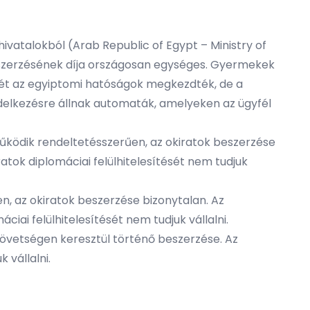
ivatalokból (Arab Republic of Egypt – Ministry of
k beszerzésének díja országosan egységes. Gyermekek
ését az egyiptomi hatóságok megkezdték, de a
delkezésre állnak automaták, amelyeken az ügyfél
ködik rendeltetésszerűen, az okiratok beszerzése
atok diplomáciai felülhitelesítését nem tudjuk
 az okiratok beszerzése bizonytalan. Az
iai felülhitelesítését nem tudjuk vállalni.
követségen keresztül történő beszerzése. Az
 vállalni.