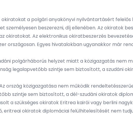
iratokat a polgári anyakönyvi nyilvántartásért felelős h
) lehet személyesen beszerezni, díj ellenében. Az okirato
i az okiratokat. Az elektronikus okiratbeszerzés bevezet
zer országosan. Egyes hivatalokban ugyanakkor már ren
dáni polgárháborús helyzet miatt a közigazgatás nem mű
ság legalapvetőbb szintje sem biztosított, a szudáni okir
z ország közigazgatása nem működik rendeltetésszerűen,
 szintje sem biztosított, a dél-szudáni okiratok diplomác
lt a szükséges okiratok Eritrea kairói vagy berlini nagy
ritreai okiratok diplomáciai felülhitelesítését nem tudjuk