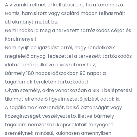
A vízumkérelmet el kell utasítani, ha a kérelmező:
Hamis, hamisított vagy csalárd módon felhasznált
úti okmányt mutat be;
Nem indokolja meg a tervezett tartózkodás célját és
körülményeit;
Nem nyújt be igazolást arról, hogy rendelkezik
megfelelő anyagi fedezettel a tervezett tartózkodás
időtartamára, illetve a visszatéréshez;
Bármely 180 napos időszakban 90 napot a
tagállamok területén tartózkodott;
Olyan személy, akire vonatkozóan a SIS II beléptetési
tilalmat elrendelő figyelmeztető jelzést adtak ki;
A tagállamok közrendjét, belső biztonságát vagy
közegészségét veszélyeztető, illetve bármely
tagállam nemzetközi kapcsolatait fenyegető
személynek minősül, különösen amennyiben