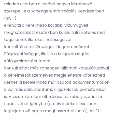
minden esetben ellenőrzi, hogy a kérelmező
szerepel-e a Schengeni Információs Rendszerben
(SIS II)
ellenőrzi a kérelmező korábbi vízumügyeit
meghatározott esetekben konzultálni köteles más
tagállamok illetékes hatóságaival
konzultálhat az Országos Idegenrendészeti
Főigazgatósággal, illetve a Külgazdasági és
Külügyminisztériummal
konzultálhat más schengeni államok konzulátusaival
a kérelmezőt személyes megjelenésre kötelezheti
kérheti a kérelemhez már csatolt dokumentumokon
kívül más dokumentumok, igazolások bemutatását
is. A vízumkérelem elbírálása főszabály szerint 15
napot vehet igénybe (amely indokolt esetben
legfeljebb 45 napra meghosszabbítható). Az EU