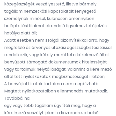
közegészségét veszélyeztető, illetve bármely
tagállam nemzetközi kapcsolatait fenyegető
személynek minősül, különösen amennyiben
beléptetési tilalmat elrendelő figyelmeztető jelzés
hatálya alatt áll;
Adott esetben nem szolgál bizonyítékkal arra, hogy
megfelelő és érvényes utazási egészségbiztosítással
rendelkezik, vagy kétely merül fel a kérelmező által
benyújtott támogató dokumentumok hitelességét
vagy tartalmuk helytállóságát, valamint a kérelmező
által tett nyilatkozatok megbízhatóságát illetően;
A benyújtott iratok tartalma nem megbízható
Megtett nyilatkozataiban ellenmondás mutatkozik.
Továbbá, ha:
egy vagy több tagállam úgy ítéli meg, hogy a
kérelmező veszélyt jelent a közrendre, a belső