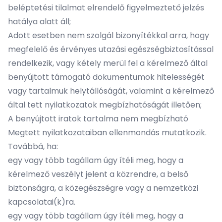
beléptetési tilalmat elrendelő figyelmeztető jelzés
hatálya alatt áll;
Adott esetben nem szolgál bizonyítékkal arra, hogy
megfelelő és érvényes utazási egészségbiztosítással
rendelkezik, vagy kétely merül fel a kérelmező által
benyújtott támogató dokumentumok hitelességét
vagy tartalmuk helytállóságát, valamint a kérelmező
által tett nyilatkozatok megbízhatóságát illetően;
A benyújtott iratok tartalma nem megbízható
Megtett nyilatkozataiban ellenmondás mutatkozik.
Továbbá, ha:
egy vagy több tagállam úgy ítéli meg, hogy a
kérelmező veszélyt jelent a közrendre, a belső
biztonságra, a közegészségre vagy a nemzetközi
kapcsolatai(k)ra.
egy vagy több tagállam úgy ítéli meg, hogy a