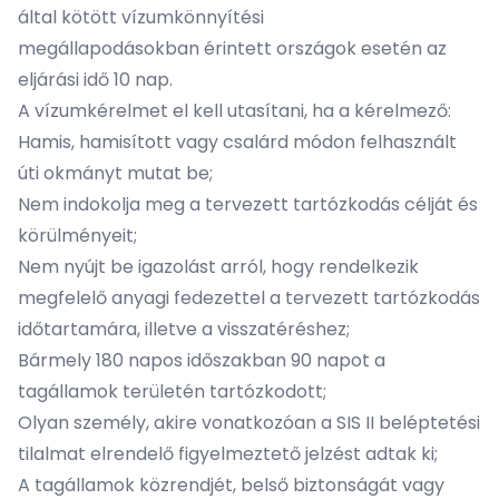
által kötött
vízumkönnyítési
megállapodásokban
érintett országok esetén az
eljárási idő 10 nap.
A vízumkérelmet el kell utasítani, ha a kérelmező:
Hamis, hamisított vagy csalárd módon felhasznált
úti okmányt mutat be;
Nem indokolja meg a tervezett tartózkodás célját és
körülményeit;
Nem nyújt be igazolást arról, hogy rendelkezik
megfelelő anyagi fedezettel a tervezett tartózkodás
időtartamára, illetve a visszatéréshez;
Bármely 180 napos időszakban 90 napot a
tagállamok területén tartózkodott;
Olyan személy, akire vonatkozóan a SIS II beléptetési
tilalmat elrendelő figyelmeztető jelzést adtak ki;
A tagállamok közrendjét, belső biztonságát vagy